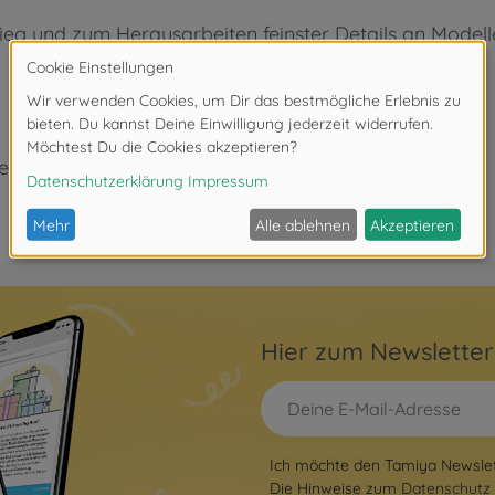
tieg und zum Herausarbeiten feinster Details an Model
eeignet.
Hier zum Newslette
Ich möchte den Tamiya Newslett
Die Hinweise zum
Datenschutz