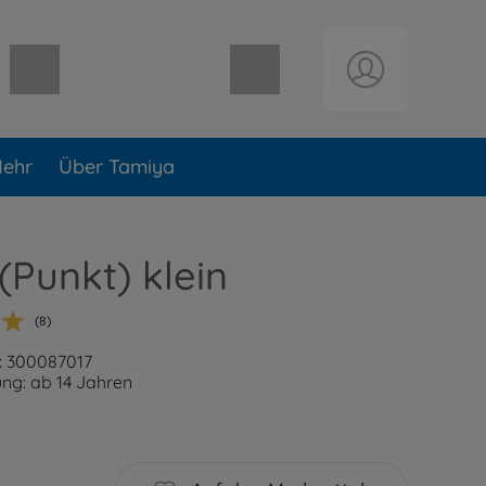
Warenkorb leer
ehr
Über Tamiya
 (Punkt) klein
(8)
: 300087017
ng: ab 14 Jahren