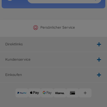
Offizieller Hersteller Shop
Versandkostenfrei ab 25€
Persönlicher Service
Schnelle Lieferung
Direktlinks
Kundenservice
Einkaufen