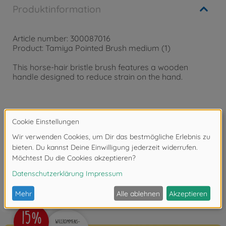
Produktinformation
Article number: 300087016
Product: Tamiya Pointed Brush medium (1)
This horse-hair bristle brush features a wooden
handle designed to reduce strain on the hand.
Achtung!
Nicht für Kinder unter 14 Jahren geeignet.
Bewertungen (2)
FAQ