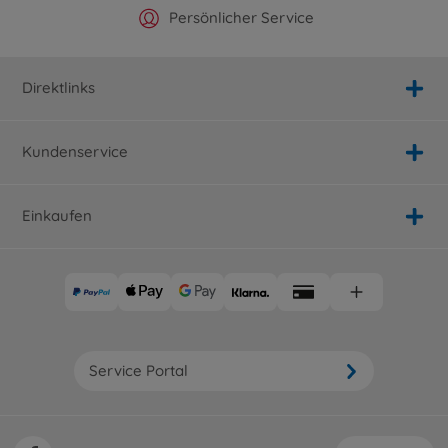
Offizieller Hersteller Shop
Versandkostenfrei ab 25€
Persönlicher Service
Schnelle Lieferung
Direktlinks
Kundenservice
Einkaufen
Service Portal