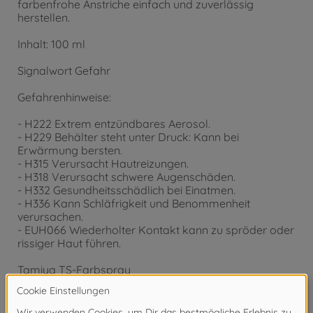
farbenfrohe Anstriche einfach und zuverlässig
herstellen.
Inhalt: 100 ml
Signalwort Gefahr
Gefahrenhinweise:
- H222 Extrem entzündbares Aerosol.
- H229 Behälter steht unter Druck: Kann bei
Erwärmung bersten.
- H315 Verursacht Hautreizungen.
- H318 Verursacht schwere Augenschäden.
- H332 Gesundheitsschädlich bei Einatmen.
- H336 Kann Schläfrigkeit und Benommenheit
verursachen.
- EUH066 Wiederholter Kontakt kann zu spröder oder
rissiger Haut führen.
Tamiya TS-Farbspray
TS-13 Klarlack glänzend
Inhalt: 100 ml