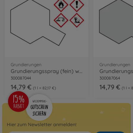
Grundierungen
Grundierungen
Grundierungsspray (fein) weiß 180ml
300087044
300087064
14,79 €
14,79 €
1 l = 82,17 €
1 l = 
Hier zum Newsletter anmelden!