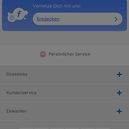
Vernetze Dich mit uns!
Entdecken
Offizieller Hersteller Shop
Versandkostenfrei ab 25€
Persönlicher Service
Schnelle Lieferung
Direktlinks
Kundenservice
Einkaufen