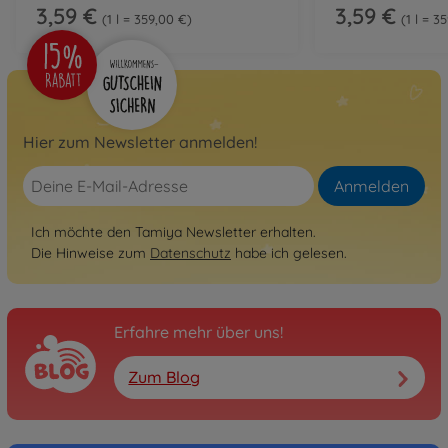
3,59 €
3,59 €
1 l = 359,00 €
1 l = 3
Hier zum Newsletter anmelden!
Anmelden
Ich möchte den Tamiya Newsletter erhalten.
Die Hinweise zum
Datenschutz
habe ich gelesen.
Erfahre mehr über uns!
Zum Blog