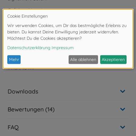
Gefahrenhinweise:
- H226: Flüssigkeit und Dampf entzündbar.
- H318: Verursacht schwere Augenschäden.
- H332: Gesundheitsschädlich bei Einatmen.
- H336: Kann Schläfrigkeit und Benommenheit
verursachen.
Tamiya X-Acrylfarbe
X -27 Klar-Rot glänzend
Inhalt: 10 ml
Downloads
Bewertungen (14)
FAQ