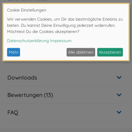
- H226 Flüssigkeit und Dampf entzündbar.
- H319 Verursacht schwere Augenreizung.
- H332 Gesundheitsschädlich bei Einatmen.
- H336 Kann Schläfrigkeit und Benommenheit
verursachen.
Tamiya XF-Acrylfarbe
XF-1 Schwarz matt
Inhalt: 10 ml
Downloads
Bewertungen (13)
FAQ