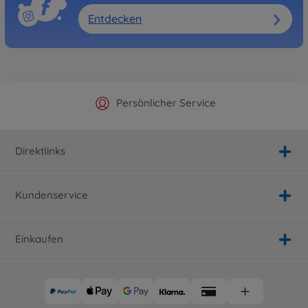
Entdecken
Offizieller Hersteller Shop
Versandkostenfrei ab 25€
Persönlicher Service
Schnelle Lieferung
Direktlinks
Kundenservice
Einkaufen