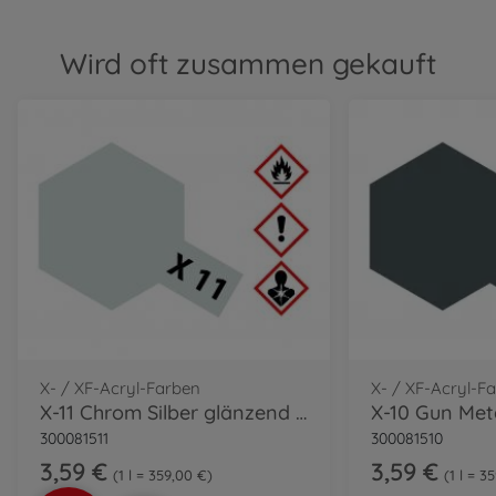
Wird oft zusammen gekauft
X- / XF-Acryl-Farben
X- / XF-Acryl-F
X-11 Chrom Silber glänzend 10ml
300081511
300081510
3,59 €
3,59 €
1 l = 359,00 €
1 l = 3