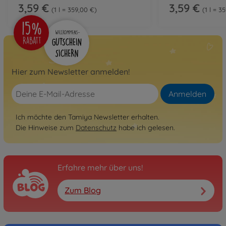
3,59 €
3,59 €
1 l = 359,00 €
1 l = 3
Hier zum Newsletter anmelden!
Anmelden
Ich möchte den Tamiya Newsletter erhalten.
Die Hinweise zum
Datenschutz
habe ich gelesen.
Erfahre mehr über uns!
Zum Blog