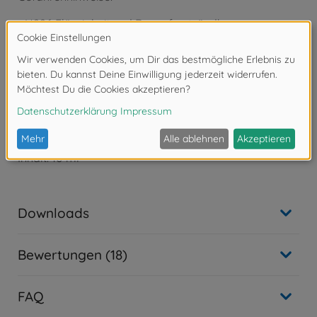
- H226 Flüssigkeit und Dampf entzündbar.
- H318 Verursacht schwere Augenschäden.
- H332 Gesundheitsschädlich bei Einatmen.
- H336 Kann Schläfrigkeit und Benommenheit
verursachen.
- H373 Kann die Organe schädigen bei längerer oder
wiederholter Exposition.
Tamiya XF-Acrylfarbe
XF-16 Aliminium matt
Inhalt: 10 ml
Downloads
Bewertungen (18)
FAQ