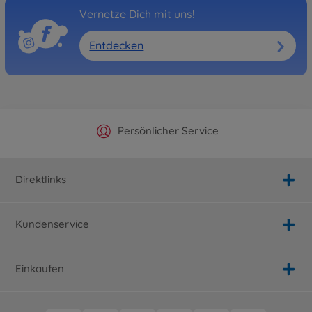
Vernetze Dich mit uns!
Entdecken
Offizieller Hersteller Shop
Versandkostenfrei ab 25€
Persönlicher Service
Schnelle Lieferung
Direktlinks
Kundenservice
Einkaufen