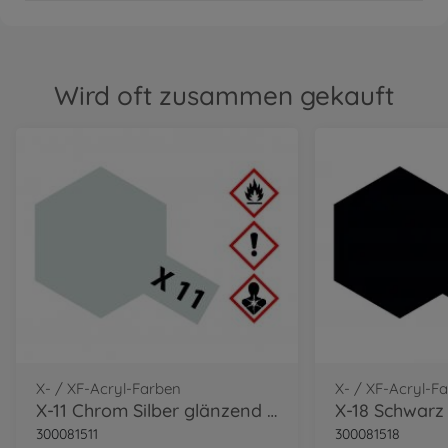
Wird oft zusammen gekauft
X- / XF-Acryl-Farben
X- / XF-Acryl-F
X-11 Chrom Silber glänzend 10ml
300081511
300081518