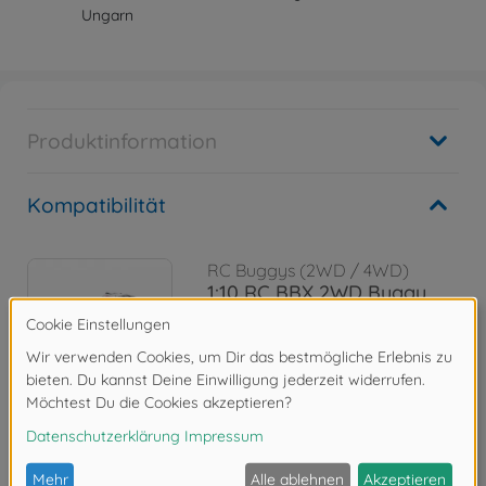
Ungarn
Produktinformation
Kompatibilität
RC Buggys (2WD / 4WD)
1:10 RC BBX 2WD Buggy
BB-01
300058719
339,99 €
Bewertungen