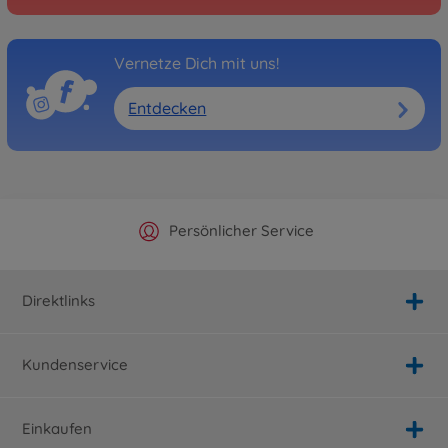
Vernetze Dich mit uns!
Entdecken
Offizieller Hersteller Shop
Versandkostenfrei ab 25€
Persönlicher Service
Schnelle Lieferung
Direktlinks
Kundenservice
Einkaufen