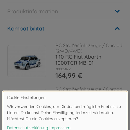
Produktinformation
Kompatibilität
RC Straßenfahrzeuge / Onroad
(2WD/4WD)
1:10 RC Fiat Abarth
1000TCR MB-01
300058721
164,99 €
RC Straßenfahrzeuge / Onroad
(2WD/4WD)
1:10 RC Alfa Romeo Giulia
Spr. Club MB-01
300058732
164,99 €