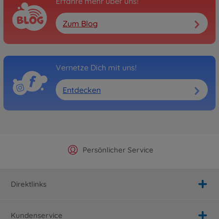
Erfahre mehr über uns!
Zum Blog
Vernetze Dich mit uns!
Entdecken
Offizieller Hersteller Shop
Versandkostenfrei ab 25€
Persönlicher Service
Schnelle Lieferung
Direktlinks
Kundenservice