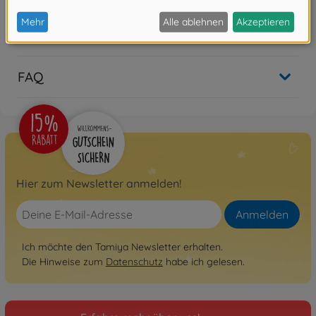
Bewertungen
FAQ
Hier zum Newsletter anmelden!
Anmelden
Ich möchte den Tamiya Newsletter erhalten.
Die Hinweise zum
Datenschutz
habe ich gelesen.