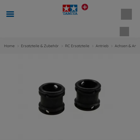
Waren
Home
Ersatzteile & Zubehör
RC Ersatzteile
Antrieb
Achsen & Antr