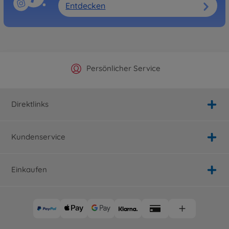
Entdecken
Offizieller Hersteller Shop
Versandkostenfrei ab 25€
Persönlicher Service
Schnelle Lieferung
Direktlinks
Kundenservice
Einkaufen