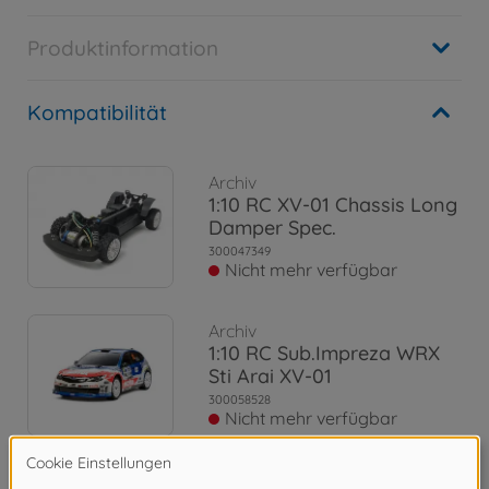
Produktinformation
Kompatibilität
Archiv
1:10 RC XV-01 Chassis Long
Damper Spec.
300047349
Nicht mehr verfügbar
Archiv
1:10 RC Sub.Impreza WRX
Sti Arai XV-01
300058528
Nicht mehr verfügbar