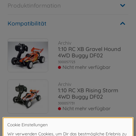
Produktinformation
Kompatibilität
Archiv
1:10 RC XB Gravel Hound
4WD Buggy DF02
300057723
Nicht mehr verfügbar
Archiv
1:10 RC XB Rising Storm
4WD Buggy DF02
300057731
Nicht mehr verfügbar
Archiv
1:10 RC XB Plasma Edge