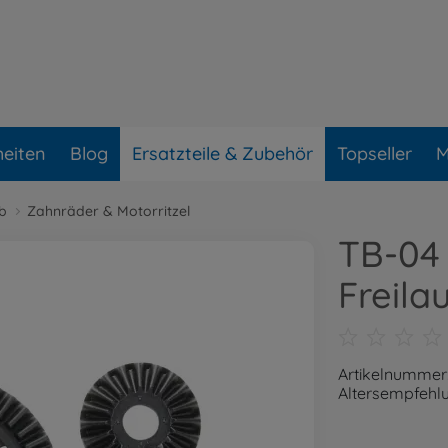
eiten
Blog
Ersatzteile & Zubehör
Topseller
M
eb
Zahnräder & Motorritzel
TB-04
Freila
Artikelnummer
Altersempfehlu