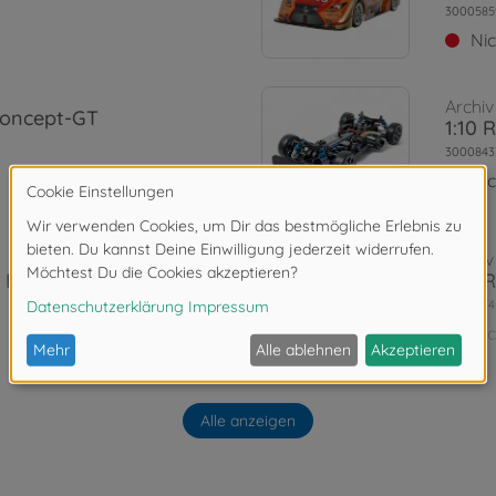
3000585
Ni
Archiv
Concept-GT
1:10 
3000843
Ni
Archiv
 Kit
1:10 
3000474
Ni
Archiv
is Kit
1:10 
Alle anzeigen
3000423
Ni