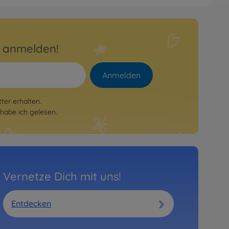
RC TB Evo. 8 Chassis Kit
83
r anmelden!
cht mehr verfügbar
Anmelden
er erhalten.
habe ich gelesen.
Vernetze Dich mit uns!
Entdecken