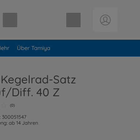
Warenkorb leer
ehr
Über Tamiya
 Kegelrad-Satz
uf/Diff. 40 Z
(0)
: 300051547
ng: ab 14 Jahren