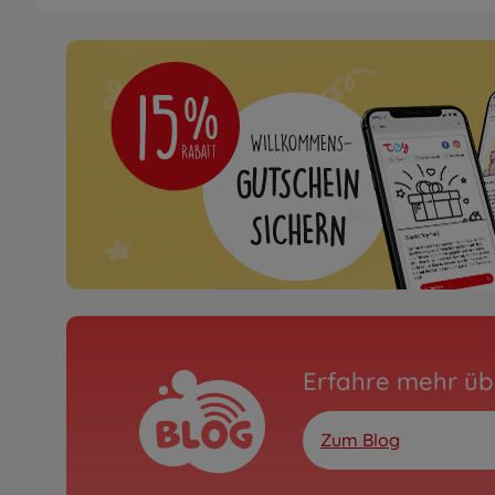
Archiv
1:10 RC Formula E Gen2
01
300058681
Nicht mehr verfügbar
Archiv
1:10 RC TB-04 Pro II Cha
300084382
Nicht mehr verfügbar
Erfahre mehr üb
Zum Blog