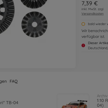
7,39 €
inkl. MwSt. zzgl.
Versandkosten
bald wieder 
Wir benachricht
verfügbar ist.
Dieser Artik
!
Deutschland,
gen
FAQ
Archiv
1:10 
ari" TB-04
04)