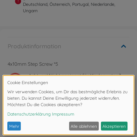
!
Deutschland, Österreich, Portugal, Niederlande,
Ungarn
Produktinformation
4x10mm Step Screw *5
Achtung!
Nicht geeignet für Kinder unter 3
Jahren. Erstickungsgefahr durch Kleinteile.
Bewertungen
FAQ