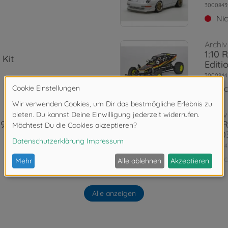
3000843
Ni
Archiv
1:10 
 Kit
Editi
3000844
Ni
Archiv
 934 RSR
1:10 
DT-0
3000844
Ni
Alle anzeigen