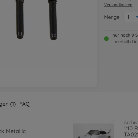
Versandkosten
Menge:
1
nur noch 8 
innerhalb De
en (1)
FAQ
Archiv
1:10 
k Metallic
TA0