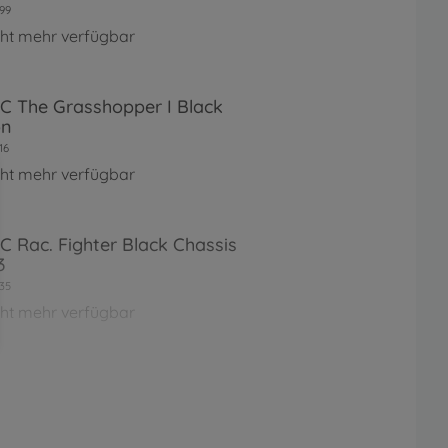
99
cht mehr verfügbar
RC The Grasshopper I Black
on
16
cht mehr verfügbar
RC Rac. Fighter Black Chassis
3
35
cht mehr verfügbar