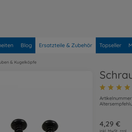
eiten
Blog
Ersatzteile & Zubehör
Topseller
M
uben & Kugelköpfe
Schra
Artikelnummer
Altersempfehlu
4,29 €
inkl. MwSt. zzgl.