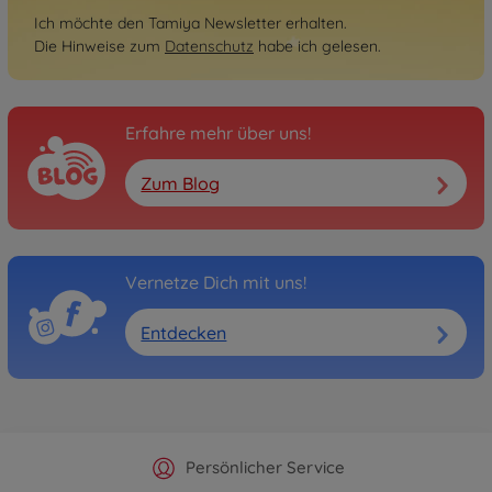
Ich möchte den Tamiya Newsletter erhalten.
Die Hinweise zum
Datenschutz
habe ich gelesen.
Erfahre mehr über uns!
Zum Blog
Vernetze Dich mit uns!
Entdecken
Offizieller Hersteller Shop
Versandkostenfrei ab 25€
Persönlicher Service
Schnelle Lieferung