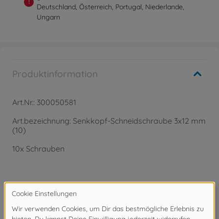
!
Deutschland, Österreich, Portugal, Niederlande,
Ungarn
Produktinformation
Art.Nr.: 300050581
Art.bezeichnung: Senkkopf-Schneidschraube 3x12 mm
(10)
10x Schrauben
Achtung!
Nicht für Kinder unter 14 Jahren geeignet.