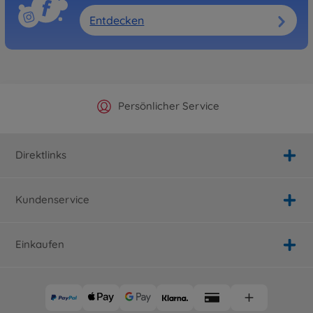
Entdecken
Offizieller Hersteller Shop
Versandkostenfrei ab 25€
Persönlicher Service
Schnelle Lieferung
Direktlinks
Kundenservice
Einkaufen