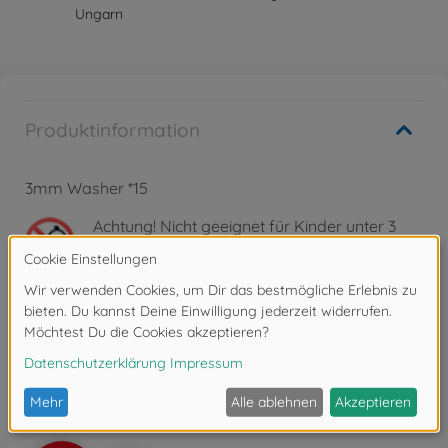
Ungarn
Produktinformation
3mm Washer *15
Achtung!
Nicht geeignet für Kinder unter 3
Jahren. Erstickungsgefahr durch Kleinteile.
Bewertungen
FAQ