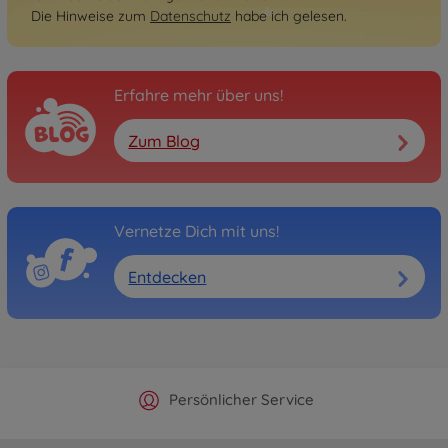
Die Hinweise zum
Datenschutz
habe ich gelesen.
Erfahre mehr über uns!
Zum Blog
Vernetze Dich mit uns!
Entdecken
Offizieller Hersteller Shop
Versandkostenfrei ab 25€
Persönlicher Service
Schnelle Lieferung