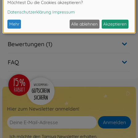
friction plated surface for minimal friction.
• Sixteen are for use with the link arms, and one each
in the steering linkage and battery plate.
• Compatible with CC-02 chassis cars.
Bewertungen (1)
FAQ
Hier zum Newsletter anmelden!
Anmelden
Ich möchte den Tamiya Newsletter erhalten.