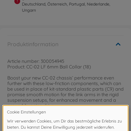
!
Deutschland, Österreich, Portugal, Niederlande,
Ungarn
Produktinformation
Article number: 300054945
Product: CC-02 LF 6mm Ball Collar (18)
Boost your new CC-02 chassis’ performance even
further with these low-friction components, which can
be used in place of kit-standard plastic parts (C9) and
promise smooth motion for the link arms in the rigid
suspension setups, for enhanced movement and a
ground-hugging drive.
Item Contents/Information
• Low-Friction 6mm Ball Collars x18
• These are durable steel components with a low-