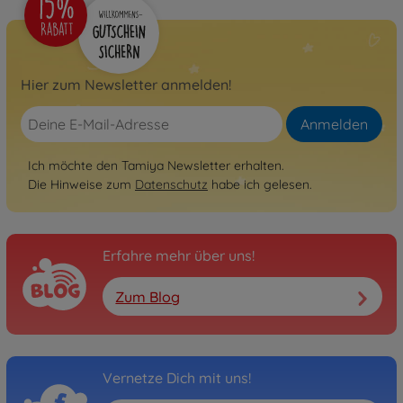
Archiv
Wild One
300058050
Nicht mehr verfügbar
Hier zum Newsletter anmelden!
Archiv
Blackfoot F-150 Ranger
Anmelden
300058058
Nicht mehr verfügbar
Ich möchte den Tamiya Newsletter erhalten.
Die Hinweise zum
Datenschutz
habe ich gelesen.
Archiv
Monster Beetle
300058060
Nicht mehr verfügbar
Erfahre mehr über uns!
Archiv
Zum Blog
Mud Blaster
300058077
Nicht mehr verfügbar
Vernetze Dich mit uns!
RC Buggys (2WD / 4WD)
1:10 RC The Frog 2005 2WD