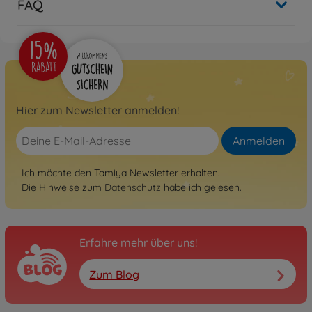
FAQ
Archiv
1:10 RC HKS Opel Vectra
JTCC (FF-03)
300084228
Nicht mehr verfügbar
Archiv
Hier zum Newsletter anmelden!
1:10 RC FF-03 Pro Chassis
Kit IFS
Anmelden
300058463
Nicht mehr verfügbar
Ich möchte den Tamiya Newsletter erhalten.
Die Hinweise zum
Datenschutz
habe ich gelesen.
Archiv
1:10 RC F104 Ver. II Pro
Chassis Bausatz
300058534
Erfahre mehr über uns!
Nicht mehr verfügbar
Zum Blog
Archiv
F104 ver.2 Pro Chassis
Bausatz schwarz