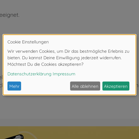
eeignet.
l 42384) und TRF421X (Artikel 42391).
k und die dazugehörige Motorhalterung als Set, wenn