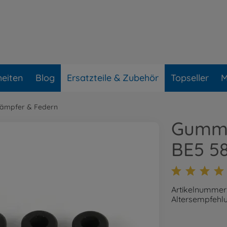
eiten
Blog
Ersatzteile & Zubehör
Topseller
M
ämpfer & Federn
Gummi
BE5 5
Artikelnummer
Altersempfehlu