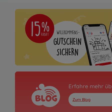
Archiv
Alu Dämpfer-Satz (4) F
Vehicle
300084258
Nicht mehr verfügbar
Archiv
1:10 RC Fighting Buggy
300084389
Nicht mehr verfügbar
Erfahre mehr üb
Zum Blog