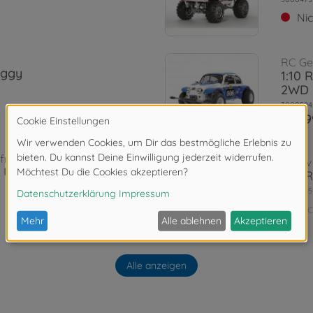
Ni
RC Ge
uggy
1:10 
2WD
3000584
394,9
ffroad
Archiv
 Up Bruiser
1:10 
3000585
Ni
Archiv
lockhead
1:10
Alle anzeigen
silber
3000841
Ni