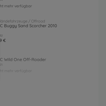
cht mehr verfügbar
ländefahrzeuge / Offroad
RC Buggy Sand Scorcher 2010
52
9 €
RC Wild One Off-Roader
25
cht mehr verfügbar
 RC Buggy Champ 2009 LWA
 Ed.
87
cht mehr verfügbar