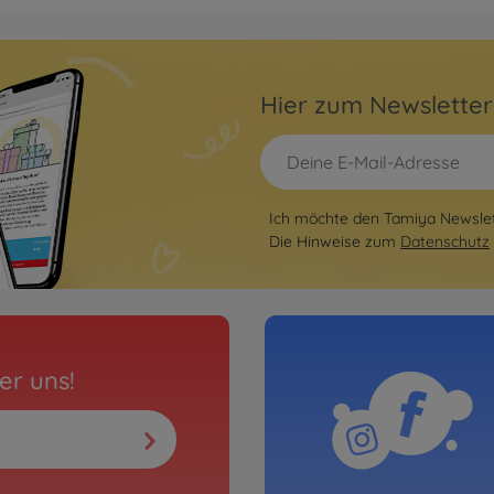
Archiv
ast Attack
1:10 
3Gan
Hier zum Newslette
3000843
Ni
Ich möchte den Tamiya Newslett
 (2014)
Die Hinweise zum
Datenschutz
er uns!