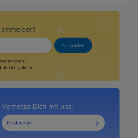
RC Toyota Mountain Rider 4x4
g
r anmelden!
86
cht mehr verfügbar
Anmelden
er erhalten.
habe ich gelesen.
Vernetze Dich mit uns!
Entdecken