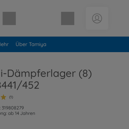
Warenkorb leer
ehr
Über Tamiya
-Dämpferlager (8)
8441/452
(1)
: 319808279
ng: ab 14 Jahren