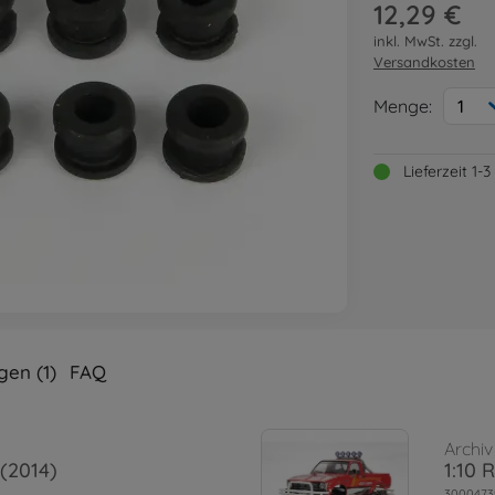
12,29 €
inkl. MwSt. zzgl.
Versandkosten
Menge:
1
Lieferzeit 1
en (1)
FAQ
Archiv
 (2014)
1:10 
3000473