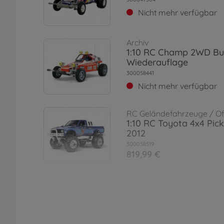
Nicht mehr verfügbar
Archiv
1:10 RC Champ 2WD B
Wiederauflage
300058441
Nicht mehr verfügbar
RC Geländefahrzeuge / O
1:10 RC Toyota 4x4 Pick
2012
300058519
819,99 €
RC Buggys (2WD / 4WD)
1:10 RC Wild One OR B
Motor
300058695
269,99 €