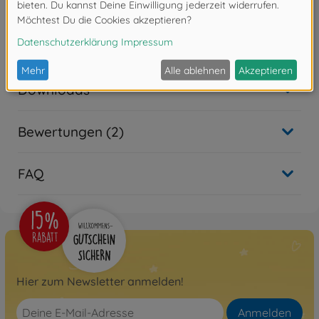
Achtung!
Nicht geeignet für Kinder unter 3
Jahren. Erstickungsgefahr durch Kleinteile.
Downloads
Bewertungen (2)
FAQ
Hier zum Newsletter anmelden!
Anmelden