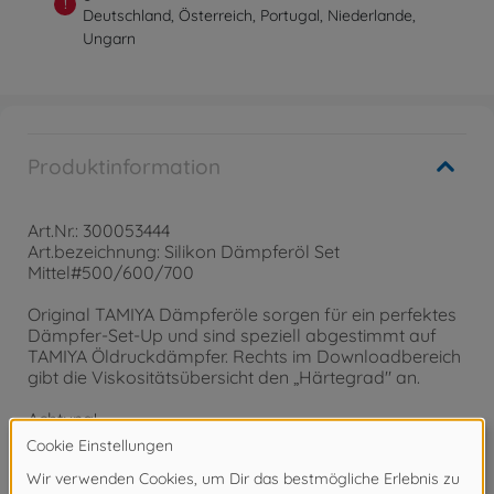
!
Deutschland, Österreich, Portugal, Niederlande,
Ungarn
Produktinformation
Art.Nr.: 300053444
Art.bezeichnung: Silikon Dämpferöl Set
Mittel#500/600/700
Original TAMIYA Dämpferöle sorgen für ein perfektes
Dämpfer-Set-Up und sind speziell abgestimmt auf
TAMIYA Öldruckdämpfer. Rechts im Downloadbereich
gibt die Viskositätsübersicht den „Härtegrad" an.
Achtung!
Nicht für Kinder unter 14 Jahren geeignet!