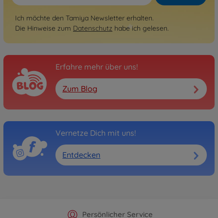
Ich möchte den Tamiya Newsletter erhalten.
Die Hinweise zum
Datenschutz
habe ich gelesen.
Erfahre mehr über uns!
Zum Blog
Vernetze Dich mit uns!
Entdecken
Offizieller Hersteller Shop
Versandkostenfrei ab 25€
Persönlicher Service
Schnelle Lieferung