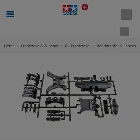
Waren
Home
Ersatzteile & Zubehör
RC Ersatzteile
Stoßdämpfer & Federn