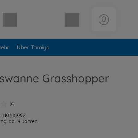
Warenkorb leer
ehr
Über Tamiya
iswanne Grasshopper
(0)
: 310335092
ng: ab 14 Jahren