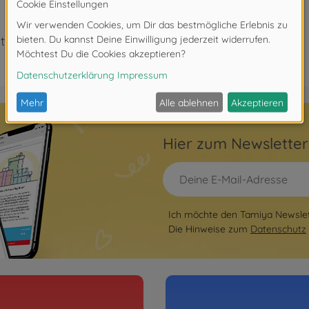
ter 3 Jahren. Erstickungsgefahr durch Kleinteile.
Hier zum Newslette
Ich möchte den Tamiya Newslett
Die Hinweise zum
Datenschutz