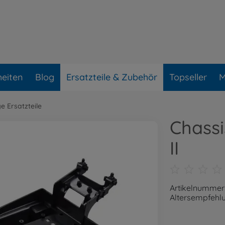
eiten
Blog
Ersatzteile & Zubehör
Topseller
M
e Ersatzteile
Chass
II
Artikelnummer
Altersempfehlu