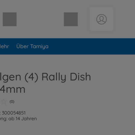
Warenkorb leer
ehr
Über Tamiya
elgen (4) Rally Dish
24mm
(0)
: 300054851
ng: ab 14 Jahren