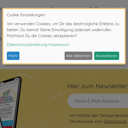
heel commonly seen on Subaru Impreza R/C models.
es: Items 51023, 51049, 53433, 53705, 54256 and 54293.
Hier zum Newslette
Ich möchte den Tamiya Newslett
Die Hinweise zum
Datenschutz