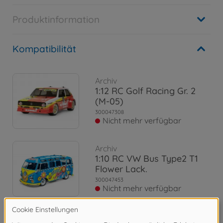
Produktinformation
Kompatibilität
Archiv
1:12 RC Golf Racing Gr. 2
(M-05)
300047308
Nicht mehr verfügbar
Archiv
1:10 RC VW Bus Type2 T1
Flower Lack.
300047453
Nicht mehr verfügbar
Archiv