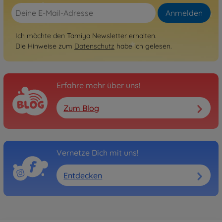
Nicht mehr verfügbar
Anmelden
Archiv
1:10 RC Abarth 500 Assetto
Ich möchte den Tamiya Newsletter erhalten.
Corse M-05
Die Hinweise zum
Datenschutz
habe ich gelesen.
300058444
Nicht mehr verfügbar
Erfahre mehr über uns!
Archiv
1:10 RC Alfa Romeo MiTo M-
05
Zum Blog
300058453
Nicht mehr verfügbar
Archiv
Vernetze Dich mit uns!
1:10 RC Honda S800 Racing
M-05
Entdecken
300058454
Nicht mehr verfügbar
Archiv
1:10 RC M-05 Fiat Abarth