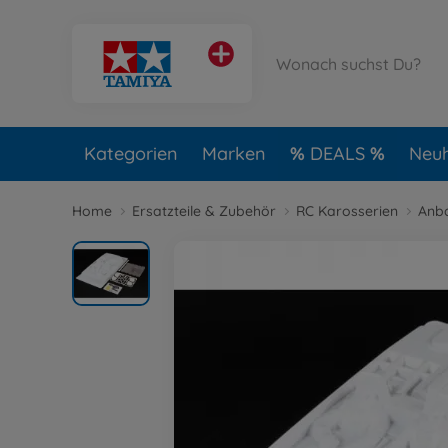
Kategorien
Marken
DEALS
Neuh
Home
Ersatzteile & Zubehör
RC Karosserien
Anba