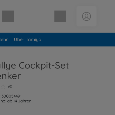
Warenkorb leer
ehr
Über Tamiya
allye Cockpit-Set
enker
(0)
: 300054491
ng: ab 14 Jahren