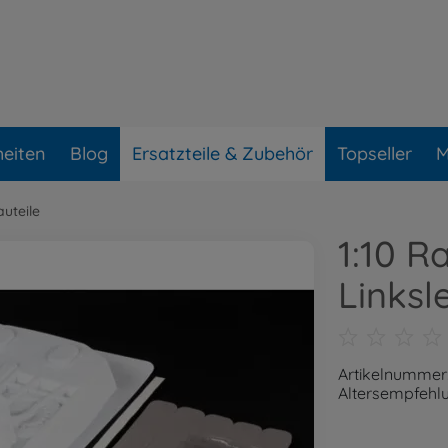
eiten
Blog
Ersatzteile & Zubehör
Topseller
M
uteile
1:10 R
Linksl
Artikelnummer
Altersempfehlu