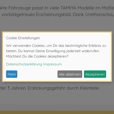
nkte Fahrzeuge passt in viele TAMIYA Modelle im Maßst
 vorbildgetreues Erscheinungsbild. Dank Urethanschau
ter 3 Jahren. Erstickungsgefahr durch Kleinteile.