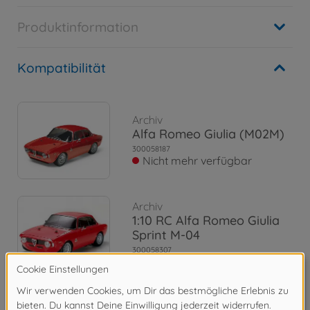
Produktinformation
Kompatibilität
Archiv
Alfa Romeo Giulia (M02M)
300058187
Nicht mehr verfügbar
Archiv
1:10 RC Alfa Romeo Giulia
Sprint M-04
300058307
Nicht mehr verfügbar
Archiv