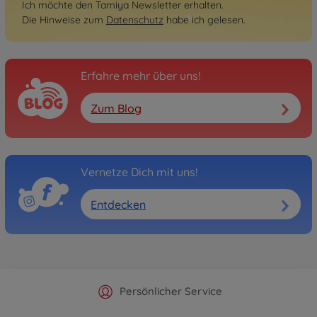
Ich möchte den Tamiya Newsletter erhalten.
Die Hinweise zum
Datenschutz
habe ich gelesen.
Erfahre mehr über uns!
Zum Blog
Vernetze Dich mit uns!
Entdecken
Offizieller Hersteller Shop
Versandkostenfrei ab 25€
Persönlicher Service
Schnelle Lieferung