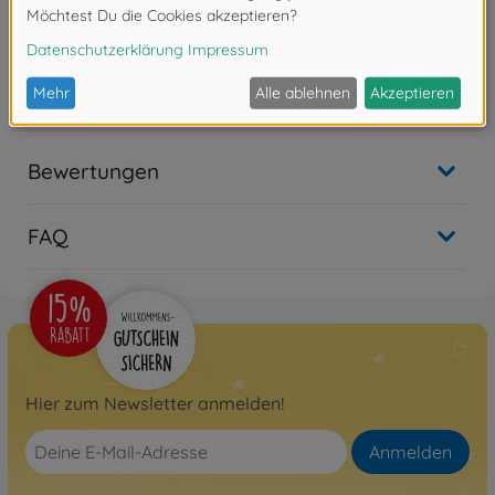
1:10 RC Alfa Rom. Giulia
Sprint GTA M-06
300058486
Nicht mehr verfügbar
Bewertungen
FAQ
Hier zum Newsletter anmelden!
Anmelden