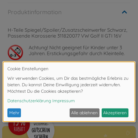
Produktinformation
H-Teile Spiegel/Spoiler/Zusatzscheinwerfer Schwarz,
Passende Karosserie 311820077 VW Golf II GTI 16V
Achtung!
Nicht geeignet für Kinder unter 3
Jahren. Erstickungsgefahr durch Kleinteile.
Bewertungen
FAQ