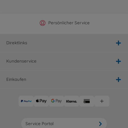
Offizieller Hersteller Shop
Versandkostenfrei ab 25€
Persönlicher Service
Schnelle Lieferung
Direktlinks
Kundenservice
Einkaufen
Service Portal