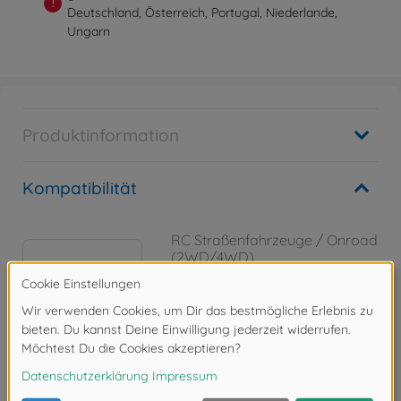
!
Deutschland, Österreich, Portugal, Niederlande,
Ungarn
Produktinformation
Kompatibilität
RC Straßenfahrzeuge / Onroad
(2WD/4WD)
1:10 RC Mercedes-AMG GT3
EVO TT-02
300058750
179,99 €