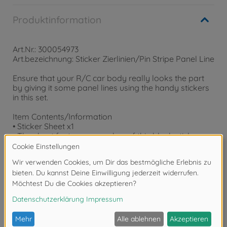
Produktinformation
Art.Nr.: 300054973
Art.bezeichnung: Sticker Zierlinien/Pin Stripe Panel Line
Ensure that your R/C car body really looks the part
by giving it some panel lines using the handy stickers
in this set.
Item Contents/Information
• Sticker Sheet x1
• The sheet features a number of thin black stickers
which can be cut to your desired length and applied
on your R/C car body to recreate door, hood and
other panel lines.
Bewertungen