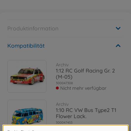
Produktinformation
Kompatibilität
Archiv
1:12 RC Golf Racing Gr. 2
(M-05)
300047308
Nicht mehr verfügbar
Archiv
1:10 RC VW Bus Type2 T1
Flower Lack.
300047453
Nicht mehr verfügbar