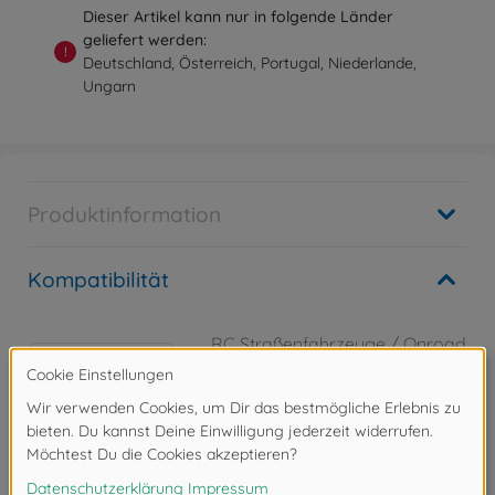
Dieser Artikel kann nur in folgende Länder
geliefert werden:
!
Deutschland, Österreich, Portugal, Niederlande,
Ungarn
Produktinformation
Kompatibilität
RC Straßenfahrzeuge / Onroad
(2WD/4WD)
1:10 RC Mercedes-AMG GT3
EVO TT-02
300058750
179,99 €