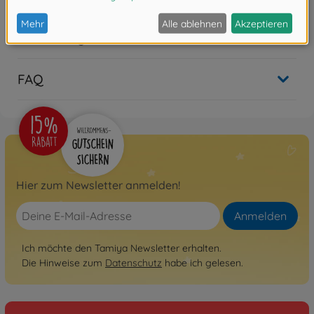
Bewertungen
FAQ
Hier zum Newsletter anmelden!
Anmelden
Ich möchte den Tamiya Newsletter erhalten.
Die Hinweise zum
Datenschutz
habe ich gelesen.