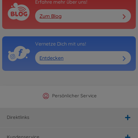
Erfahre mehr über uns!
Zum Blog
Vernetze Dich mit uns!
Entdecken
Offizieller Hersteller Shop
Versandkostenfrei ab 25€
Persönlicher Service
Schnelle Lieferung
Direktlinks
Kundenservice