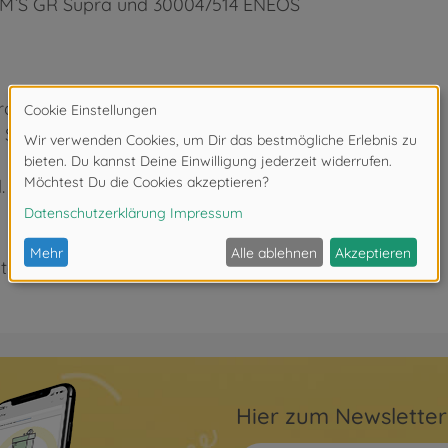
OM`S GR Supra und 300047514 ENEOS
ra
 Supra
a
l. Gunmetal
ter 3 Jahren. Erstickungsgefahr durch Kleinteile.
Hier zum Newslette