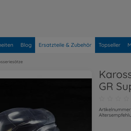
eiten
Blog
Ersatzteile & Zubehör
Topseller
M
sseriesätze
Karos
GR Su
Artikelnummer
Altersempfehlu