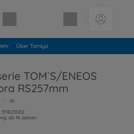
Warenkorb leer
ehr
Über Tamiya
serie TOM`S/ENEOS
pra RS257mm
(0)
: 311820062
ng: ab 14 Jahren