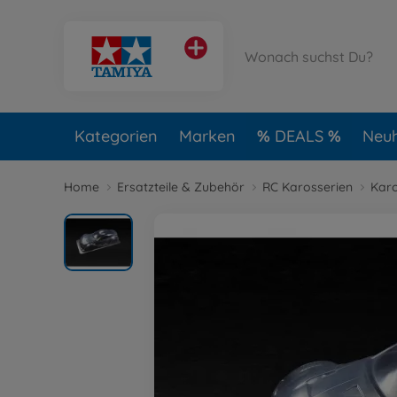
Kategorien
Marken
DEALS
Neuh
Home
Ersatzteile & Zubehör
RC Karosserien
Karo