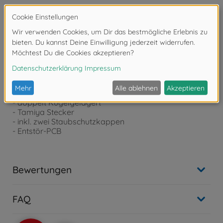
Produktdetails
- 35T Brushed Motor
- empfohlen für RC Trucks und Crawler Modelle
- Eingangsspannung: 6,6–7,2 V
- offener Motorkopf, Kohlen sind austauschbar
- einstellbares Timing zwischen -15 und +15 Grad
- optimiertes Gehäuse für bessere Kühlung
- doppelt Kugelgelagert
- Tamiya Stecker
- inkl. zwei Staubschutzkappen
- Entstör-PCB
Bewertungen
FAQ