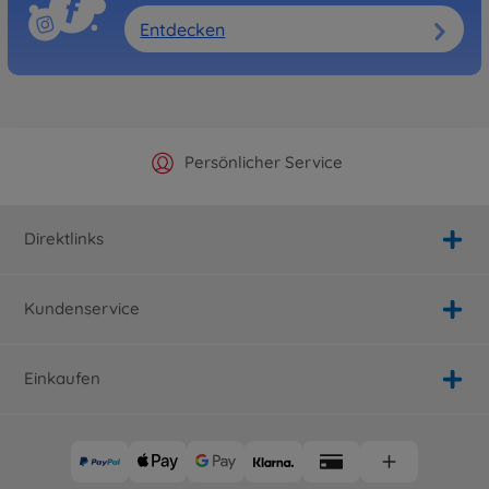
Entdecken
Offizieller Hersteller Shop
Versandkostenfrei ab 25€
Persönlicher Service
Schnelle Lieferung
Direktlinks
Kundenservice
Einkaufen