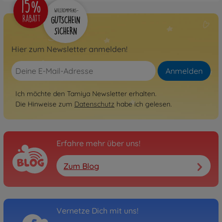
300058592
Nicht mehr verfügbar
Archiv
1:10 RC Toyota FJ Cruiser
Hier zum Newsletter anmelden!
CR-01
300084411
Anmelden
Nicht mehr verfügbar
Ich möchte den Tamiya Newsletter erhalten.
Die Hinweise zum
Datenschutz
habe ich gelesen.
Erfahre mehr über uns!
Zum Blog
Vernetze Dich mit uns!