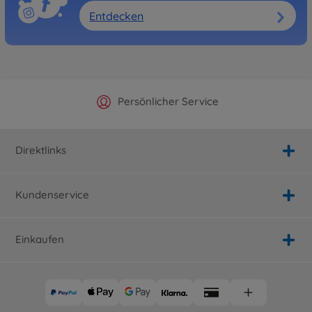
Entdecken
Offizieller Hersteller Shop
Versandkostenfrei ab 25€
Persönlicher Service
Schnelle Lieferung
Direktlinks
Kundenservice
Einkaufen