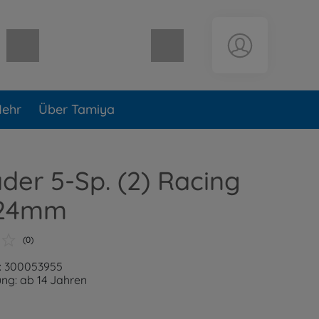
Warenkorb leer
ehr
Über Tamiya
äder 5-Sp. (2) Racing
l 24mm
(0)
: 300053955
ng: ab 14 Jahren