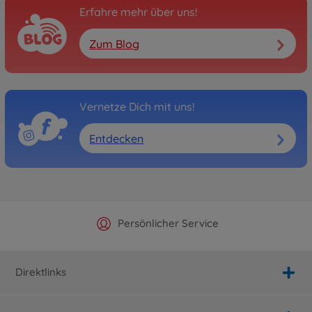
Erfahre mehr über uns!
Zum Blog
Vernetze Dich mit uns!
Entdecken
Offizieller Hersteller Shop
Versandkostenfrei ab 25€
Persönlicher Service
Schnelle Lieferung
Direktlinks