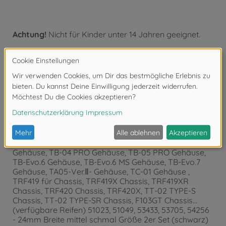
Achtung!
Nicht für Kinder unter 14 Jahren geeignet.
Produktdetails
- für TA07 PRO-Chassis, TA08 PRO-Chassis, TA07 MS-
Chassis, TA07 MSX-Chassis, TA06-Chassis, TA06 PRO-
Chassis, TA06 MS-Chassis, FF-04 EVO-Chassis, FF-03-
Chassis, FF-03 PRO-Chassis, TB-03-Chassis , TB . -04
Gehäuse, TB-04 PRO Gehäuse, TB-05 PRO Gehäuse,
TB-Evo.6 Gehäuse, TB-Evo.6 MS Gehäuse, TB-Evo.7
Gehäuse, TA05-Ver.Ⅱ- Gehäuse, TC-01 Gehäuse ,
TRF419 für Chassis, TRF419X Chassis, TRF419XR
Chassis, TRF420 Chassis, TRF420X, TT-02 TYPE-S
Chassis, TT-02 TYPE-SR Chassis, F103GT Chassis...
(verfügbare Reifen) 51023, 51049, 53433, 53705, 54256
- 24mm Breite mittel schmal Größe 2er Set (schwarz)