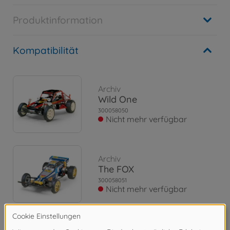
Produktinformation
Kompatibilität
Archiv
Wild One
300058050
Nicht mehr verfügbar
Archiv
The FOX
300058051
Nicht mehr verfügbar
Archiv