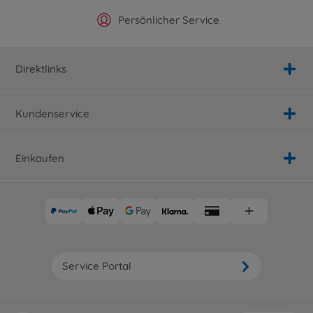
Offizieller Hersteller Shop
Versandkostenfrei ab 25€
Persönlicher Service
Schnelle Lieferung
Direktlinks
Kundenservice
Einkaufen
Service Portal