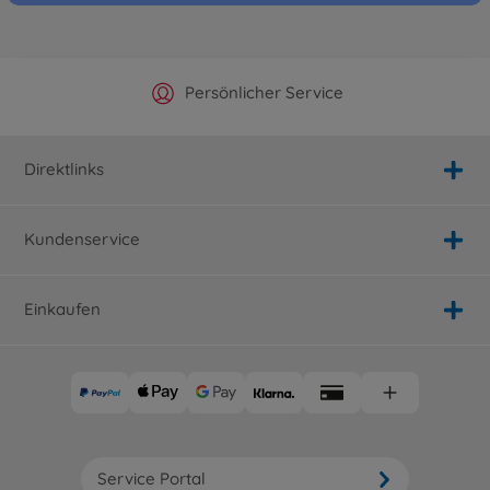
Offizieller Hersteller Shop
Versandkostenfrei ab 25€
Persönlicher Service
Schnelle Lieferung
Direktlinks
Kundenservice
Einkaufen
Service Portal