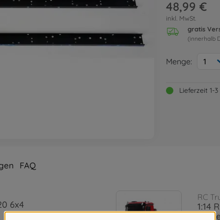
48,99 €
inkl. MwSt.
gratis Ve
(innerhalb 
Menge:
1
Lieferzeit 1
gen
FAQ
RC Tr
20 6x4
1:14 
Kippe