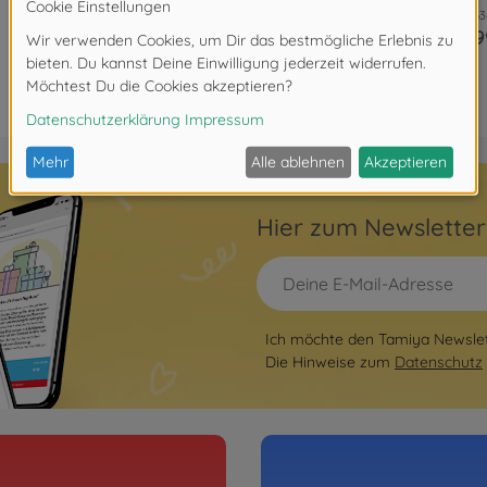
3000563
684,9
Hier zum Newslette
Ich möchte den Tamiya Newslett
Die Hinweise zum
Datenschutz