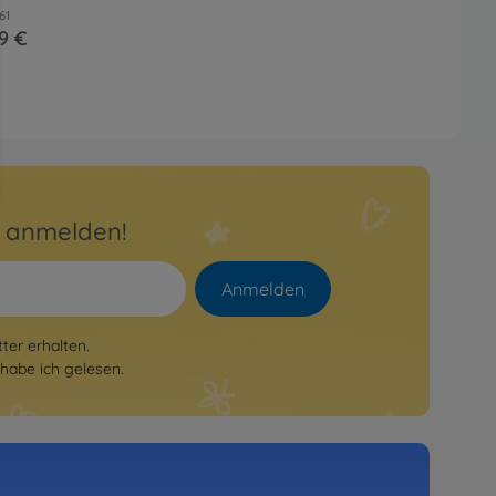
61
9 €
r anmelden!
Anmelden
er erhalten.
habe ich gelesen.