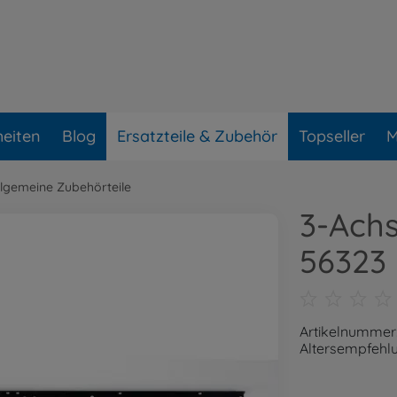
eiten
Blog
Ersatzteile & Zubehör
Topseller
M
llgemeine Zubehörteile
3-Ach
56323
Artikelnummer
Altersempfehlu