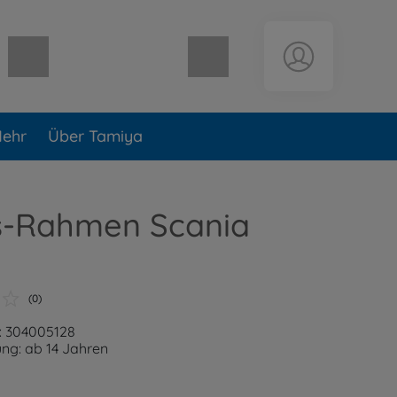
Warenkorb leer
ehr
Über Tamiya
s-Rahmen Scania
(0)
: 304005128
ng: ab 14 Jahren