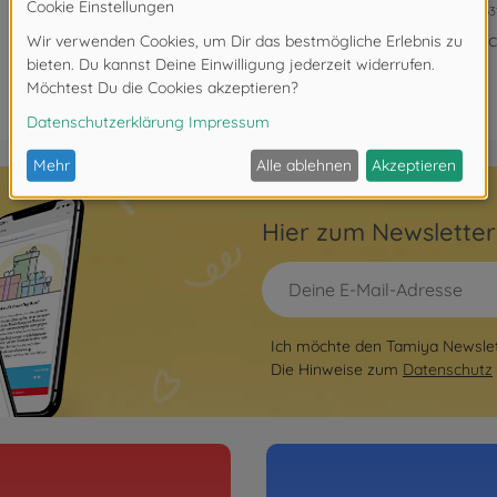
3000563
Ni
Hier zum Newslette
Ich möchte den Tamiya Newslett
Die Hinweise zum
Datenschutz