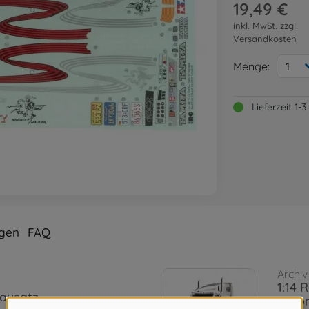
19,49 €
inkl. MwSt. zzgl.
Versandkosten
Menge:
1
Lieferzeit 1
gen
FAQ
Archiv
1:14 
Bausatz
Chro