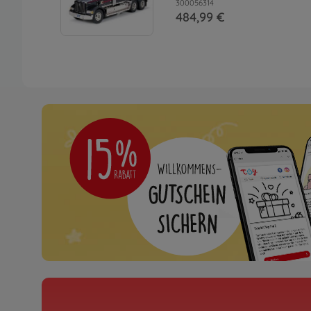
300056314
484,99 €