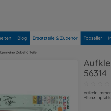
eiten
Blog
Ersatzteile & Zubehör
Topseller
M
llgemeine Zubehörteile
Aufkle
56314
Artikelnummer
Altersempfehlu