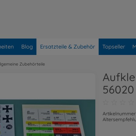
eiten
Blog
Ersatzteile & Zubehör
Topseller
M
llgemeine Zubehörteile
Aufkl
56020
Artikelnummer
Altersempfehlu