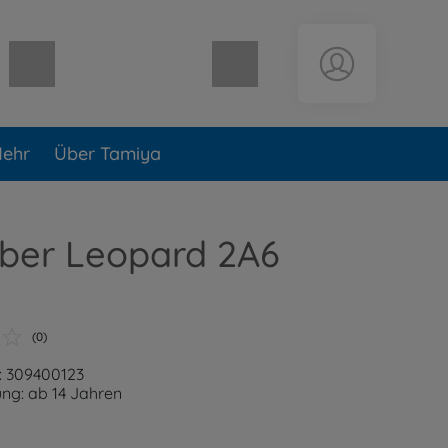
Warenkorb leer
ehr
Über Tamiya
eber Leopard 2A6
(0)
: 309400123
ng: ab 14 Jahren