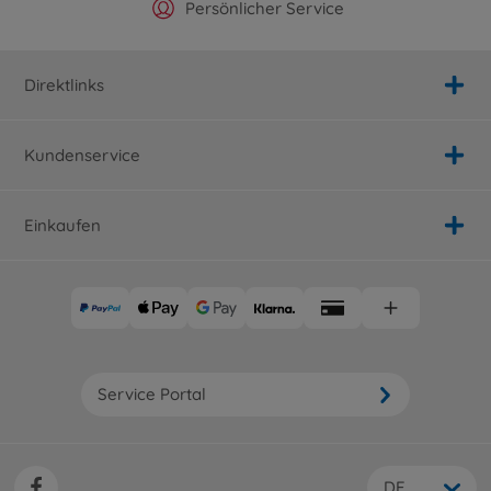
Offizieller Hersteller Shop
Versandkostenfrei ab 25€
Persönlicher Service
Schnelle Lieferung
Direktlinks
Kundenservice
Einkaufen
Service Portal
DE