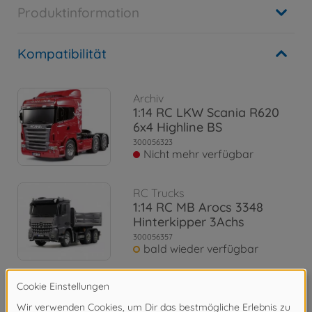
Produktinformation
Kompatibilität
Archiv
1:14 RC LKW Scania R620
6x4 Highline BS
300056323
Nicht mehr verfügbar
RC Trucks
1:14 RC MB Arocs 3348
Hinterkipper 3Achs
300056357
bald wieder verfügbar
RC Trucks
1:14 RC Volvo FH16