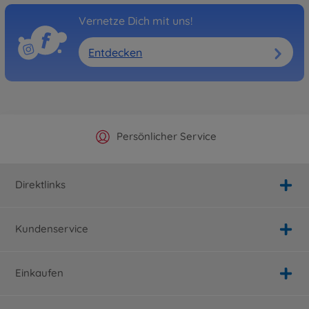
Vernetze Dich mit uns!
Entdecken
Offizieller Hersteller Shop
Versandkostenfrei ab 25€
Persönlicher Service
Schnelle Lieferung
Direktlinks
Kundenservice
Einkaufen