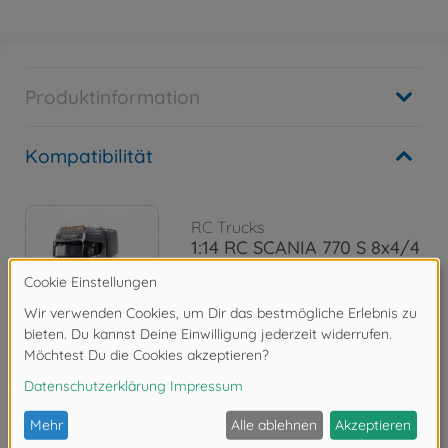
Produktinformation
Kompatibilität
RC Trucks
1:14 RC SCANIA 770 S 8x4/4
300056371
849,99 €
Bewertungen