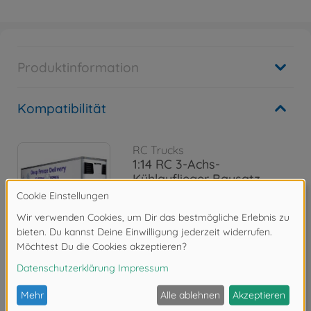
Produktinformation
Kompatibilität
RC Trucks
1:14 RC 3-Achs-
Kühlauflieger Bausatz
300056319
499,99 €
Bewertungen