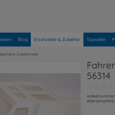
eiten
Blog
Ersatzteile & Zubehör
Topseller
M
llgemeine Zubehörteile
Fahrer
56314
Artikelnummer
Altersempfehlu