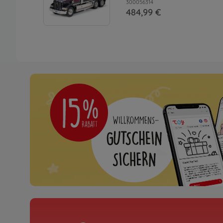
300056314
484,99 €