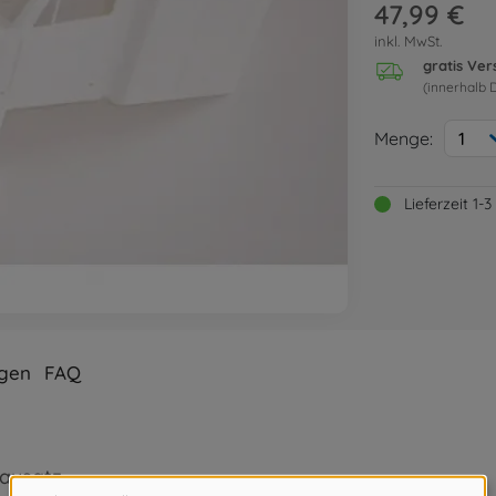
47,99 €
inkl. MwSt.
gratis Ve
(innerhalb 
Menge:
1
Lieferzeit 1
gen
FAQ
Bausatz