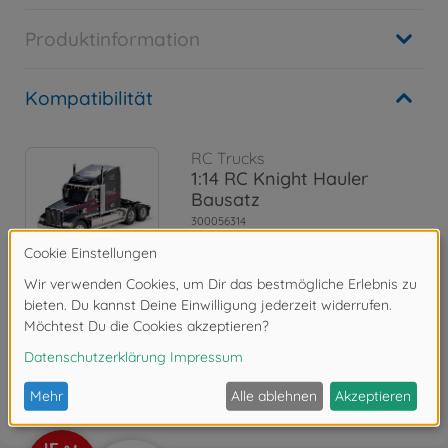
Produktinformation
Kompatibilität
RC Trucks
1:14 RC Knight Hauler
Bausatz
300056314
484,99 €
Bewertungen
FAQ