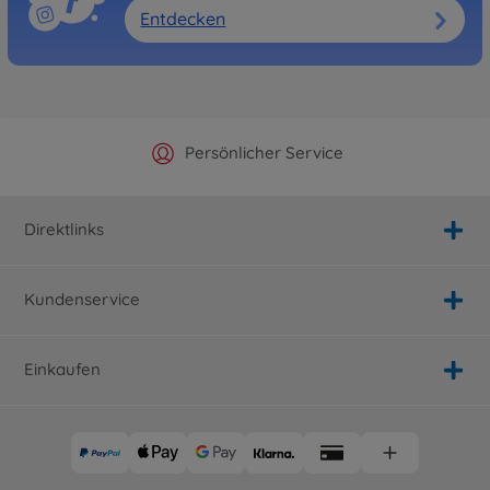
Entdecken
Offizieller Hersteller Shop
Versandkostenfrei ab 25€
Persönlicher Service
Schnelle Lieferung
Direktlinks
Kundenservice
Einkaufen