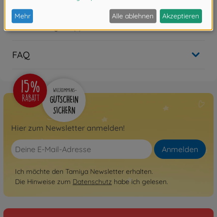
Bewertungen (1)
FAQ
Hier zum Newsletter anmelden!
Anmelden
Ich möchte den Tamiya Newsletter erhalten.
Die Hinweise zum
Datenschutz
habe ich gelesen.