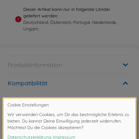
Dieser Artikel kann nur in folgende Länder
geliefert werden:
!
Deutschland, Österreich, Portugal, Niederlande,
Ungarn
Produktinformation
Kompatibilität
Archiv
Grand Hauler FOK
300056343
Nicht mehr verfügbar