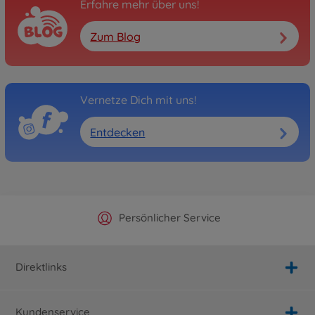
Erfahre mehr über uns!
Zum Blog
Vernetze Dich mit uns!
Entdecken
Offizieller Hersteller Shop
Versandkostenfrei ab 25€
Persönlicher Service
Schnelle Lieferung
Direktlinks
Kundenservice