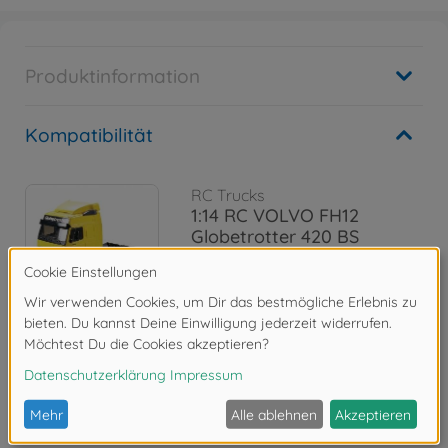
Produktinformation
Kompatibilität
RC Trucks
1:14 RC VOLVO FH12
Globetrotter 420 BS
300056312
389,99 €
Bewertungen
FAQ